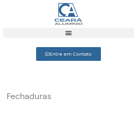
Ir
para
o
conteúdo
Entre em Contato
Fechaduras